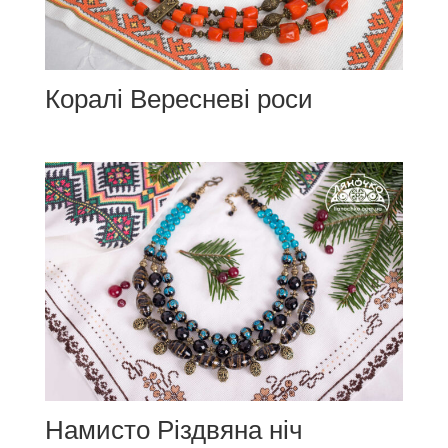
Коралі Вересневі роси
Намисто Різдвяна ніч