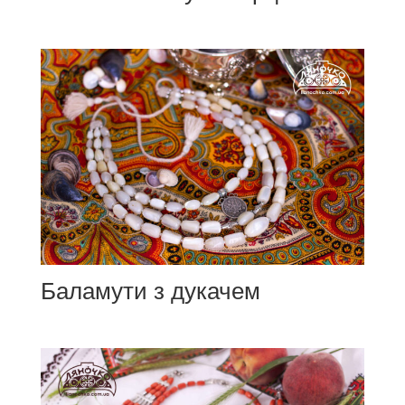
Баламути з дукачем