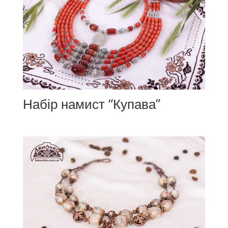
Набір намист “Купава”