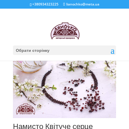
+380934323225
lianochko@meta.ua
Головна
/
Галерея прикрас
/ Сторінка 14
Галерея прикрас
Sorted
Показано 274–294 із 322
by
Обрати сторінку
latest
Намисто Квітуче серце