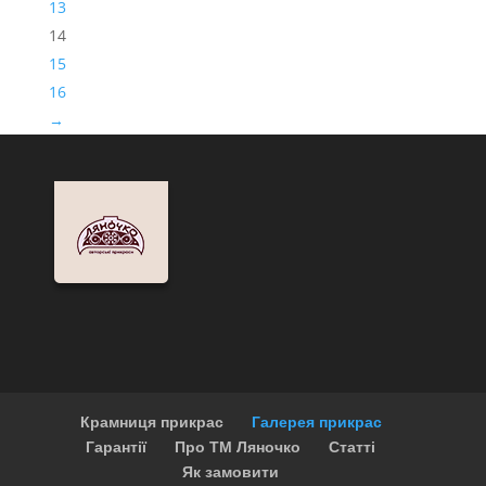
13
14
15
16
→
Крамниця прикрас
Галерея прикрас
Гарантії
Про ТМ Ляночко
Статті
Як замовити