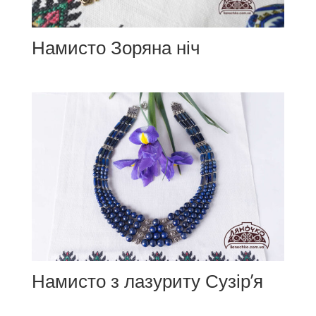
Намисто Зоряна ніч
Намисто з лазуриту Сузір’я