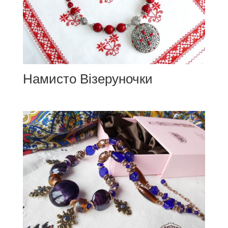
Намисто Візеруночки