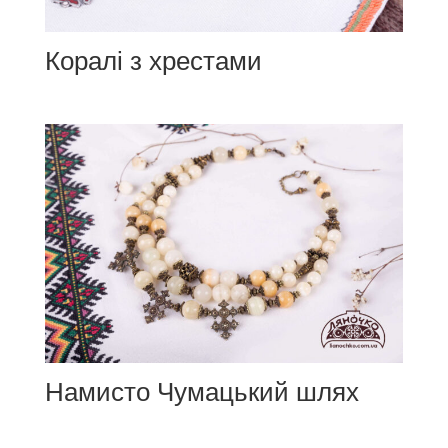
Коралі з хрестами
Намисто Чумацький шлях