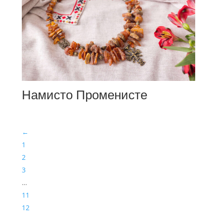
Намисто Променисте
←
1
2
3
…
11
12