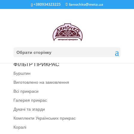
+380934323225
lianochko@meta.ua
Кошик
Ваш кошик порожній.
Обрати сторінку
Повернутись в магазин
ФІЛЬТР ПРИКРАС
Бурштин
Виготовлено на замовлення
Всі прикраси
Галерея прикрас
Дукачі та згарди
Комплекти Українських прикрас
Коралі