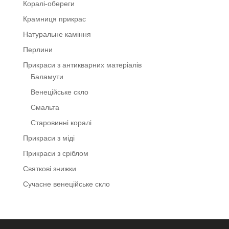
Коралі-обереги
Крамниця прикрас
Натуральне каміння
Перлини
Прикраси з антикварних матеріалів
Баламути
Венеційське скло
Смальта
Старовинні коралі
Прикраси з міді
Прикраси з сріблом
Святкові знижки
Сучасне венеційське скло